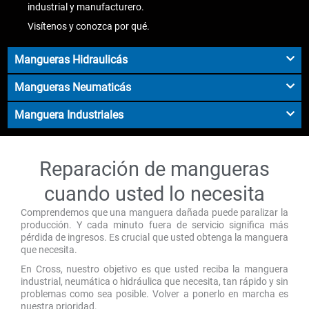
industrial y manufacturero.
Visítenos y conozca por qué.
Mangueras Hidraulicás
Mangueras Neumaticás
Manguera Industriales
Reparación de mangueras
cuando usted lo necesita
Comprendemos que una manguera dañada puede paralizar la
producción. Y cada minuto fuera de servicio significa más
pérdida de ingresos. Es crucial que usted obtenga la manguera
que necesita.
En Cross, nuestro objetivo es que usted reciba la manguera
industrial, neumática o hidráulica que necesita, tan rápido y sin
problemas como sea posible. Volver a ponerlo en marcha es
nuestra prioridad.