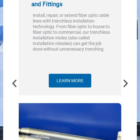
manguera que necesita.
and Fittings
Gl
Co
Install, repair, or extend fiber optic cable
lines with trenchless installation
Aprende Más
H
technology. From fiber optic to house to
fiber optic to commercial, our trenchless
As
installation moles (also called
ho
installation missiles) can get the job
an
done without unnecessary trenching.
pr
si
pe
wi
it
ea
LEARN MORE