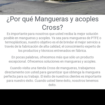
¿Por qué Mangueras y acoples
Cross?
Es importante para nosotros que usted reciba la mejor solución
posible en mangueras y acoples. Ya sea para mangueras de PTFE o
termoplásticas, nuestro objetivo es el de brindar el mejor servicio a
través de la fabricación de alta calidad, el conocimiento experto de
los productos y técnicos entrenados en fábrica.
En pocas palabras, ofrecemos más que sólo un producto
excepcional. Ofrecemos soluciones en mangueras y acoples.
Cuando visita una tienda Cross de mangueras, trabajamos
directamente con usted para garantizar que obtenga la manguera
perfecta para su trabajo. El éxito de nuestros clientes es importante
para nuestro éxito. Cuando usted tiene éxito, nosotros tenemos
éxito.