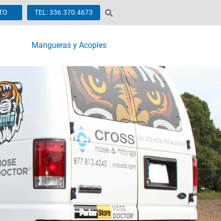
TO
TEL: 336.370.4673
Mangueras y Acoples