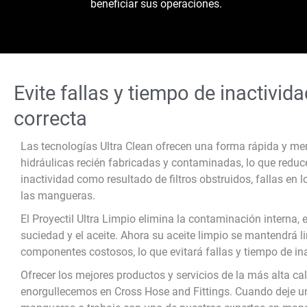
beneficiar sus operaciones.
Evite fallas y tiempo de inactivid
correcta
Las tecnologías Ultra Clean ofrecen una forma rápida y men
hidráulicas recién fabricadas y contaminadas, lo que reduc
inactividad como resultado de filtros obstruidos, fallas en 
las mangueras.
El Proyectil Ultra Limpio elimina la contaminación interna, 
suciedad y el aceite. Ahora su aceite limpio se mantendrá 
componentes costosos, lo que evitará fallas y tiempo de in
Ofrecer los mejores productos y servicios de la más alta ca
enorgullecemos en Cross Hose and Fittings. Cuando deje u