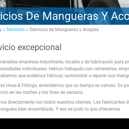
icios De Mangueras Y Ac
y
»
Servicios
»
Servicios de Mangueras y Acoples
vicio excepcional
rables empresas industriales, locales y de fabricación para p
cesidades individuales. Hemos trabajado con cervecerías, empr
 sabemos que podemos fabricar, suministrar o reparar sus mangu
Cross Hose & Fittings, entendemos que su tiempo es valioso. Es p
icio en las noches y los fines de semana.
mos directamente con todos nuestros clientes. Los fabricantes d
manguera bien ensamblada. Y eso es justo lo que ofrecemos.