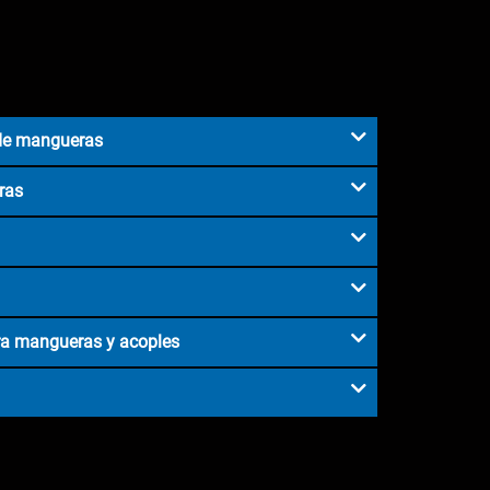
 de mangueras
ras
ara mangueras y acoples
d