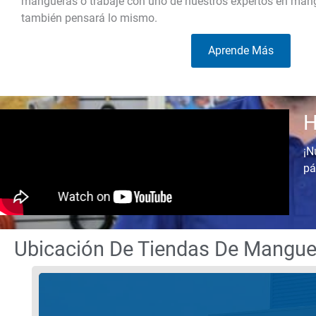
mangueras o trabaje con uno de nuestros expertos en man
también pensará lo mismo.
Aprende Más
H
¡N
pá
Ubicación De Tiendas De Mangue