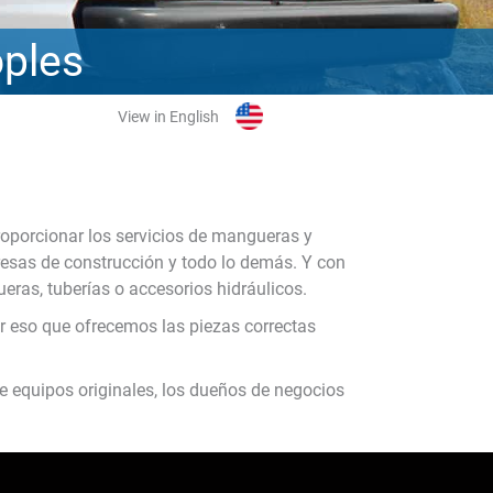
oples
View in English
roporcionar los servicios de mangueras y
esas de construcción y todo lo demás. Y con
eras, tuberías o accesorios hidráulicos.
or eso que ofrecemos las piezas correctas
e equipos originales, los dueños de negocios