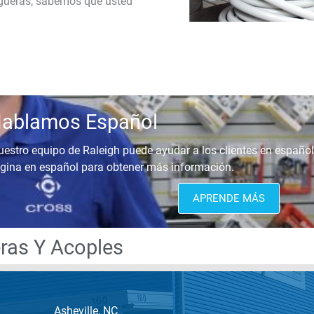
gueras, sabemos que usted
ablamos Español
uestro equipo de Raleigh puede ayudar a los clientes en español
gina en español para obtener más información.
APRENDE MÁS
ras Y Acoples
Asheville, NC