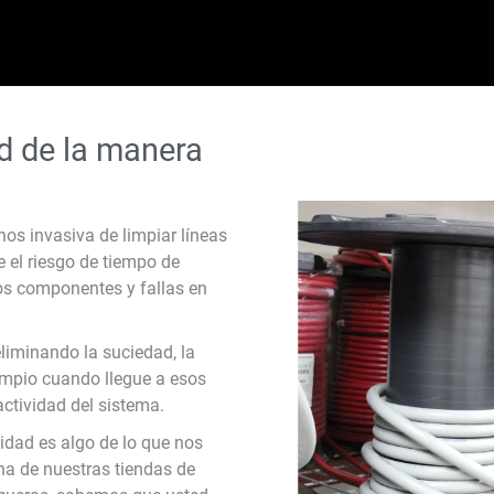
ad de la manera
os invasiva de limpiar líneas
e el riesgo de tiempo de
los componentes y fallas en
eliminando la suciedad, la
limpio cuando llegue a esos
actividad del sistema.
lidad es algo de lo que nos
na de nuestras tiendas de